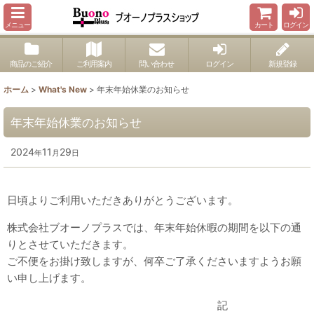
メニュー
カート
ログイン
商品のご紹介
ご利用案内
問い合わせ
ログイン
新規登録
ホーム
>
What's New
>
年末年始休業のお知らせ
年末年始休業のお知らせ
2024
11
29
年
月
日
日頃よりご利用いただきありがとうございます。
株式会社ブオーノプラスでは、年末年始休暇の期間を以下の通
りとさせていただきます。
ご不便をお掛け致しますが、何卒ご了承くださいますようお願
い申し上げます。
記