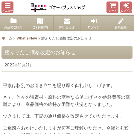
メニュー
カート
ログイン
商品のご紹介
ご利用案内
問い合わせ
ログイン
新規登録
ホーム
>
What's New
>
鰹ふりだし価格改定のお知らせ
鰹ふりだし価格改定のお知らせ
2022
11
21
年
月
日
平素は格別のお引き立てを賜り厚く御礼申し上げます。
さて、昨今の諸資材・原料の度重なる値上げ その他経費等の高
騰により、商品価格の維持が困難な状況となりました。
つきましては、下記の通り価格を改定させていただきます。
ご迷惑をおかけいたしますが何卒ご理解いただき、今後とも変