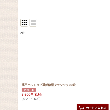
2
件
表示数
:
並び順
:
薬用ホットタブ重炭酸湯クラシック90錠
6,600
円
(税別)
(
税込
:
7,260
円
)