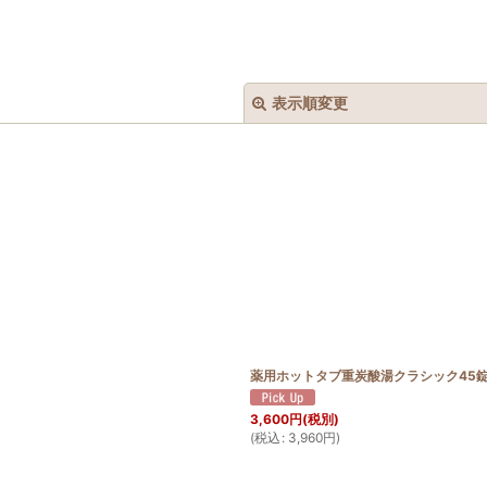
表示順変更
絞り込む
薬用ホットタブ重炭酸湯クラシック45
3,600
円
(税別)
(
税込
:
3,960
円
)