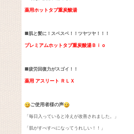
薬用ホットタブ重炭酸湯
■肌と髪に！スベスベ！！ツヤツヤ！！！
プレミアムホットタブ重炭酸湯Ｂｉｏ
■疲労回復力がスゴイ！！
薬用 アスリート ＲＬＸ
ご使用者様の声
「毎日入っていると冷えが改善されました。」
「肌がすべすべになってうれしい！！」