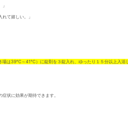
。」
入れて嬉しい。」
冬場は39℃～41℃）に錠剤を３錠入れ、ゆったり１５分以上入浴
の症状に効果が期待できます。