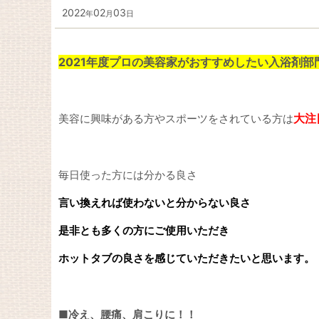
2022
02
03
年
月
日
2021
年度プロの美容家がおすすめしたい入浴剤部門
大注
美容に興味がある方やスポーツをされている方は
毎日使った方には分かる良さ
言い換えれば使わないと分からない良さ
是非とも多くの方にご使用いただき
ホットタブの良さを感じていただきたいと思います。
■冷え、腰痛、肩こりに！！