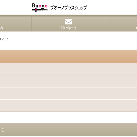
内
問い合わせ
ｏ.１
.１